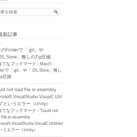
最新記事
cのFinderで「.git」や
DS_Store」無しのZip圧縮
uld not load file or assembly
crosoft.VisualStudio.VisualC.Util
ies'"というエラー（Unity）