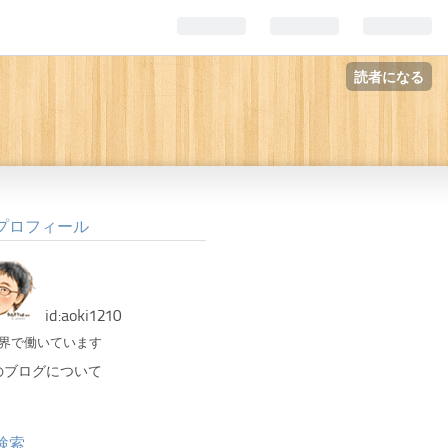
読者になる
プロフィール
id:aoki1210
業界で働いています
のブログについて
検索