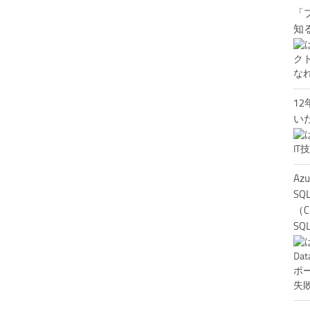
「
知
12
い
Az
SQ
（C
SQ