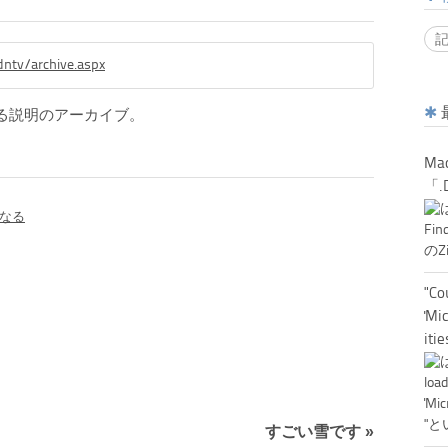
ntv/archive.aspx
発に関する説明のアーカイブ。
Ma
「.
なる
"Co
'Mi
it
すごい雪です
»