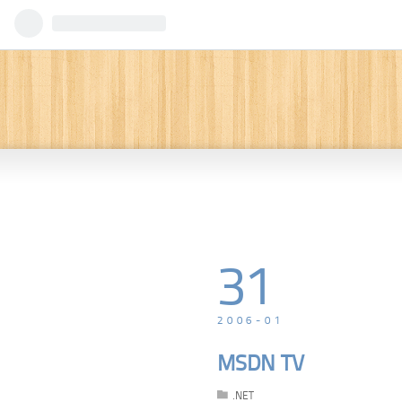
31
2006
-
01
MSDN TV
.NET