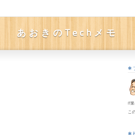
あおきのTechメモ
IT
こ