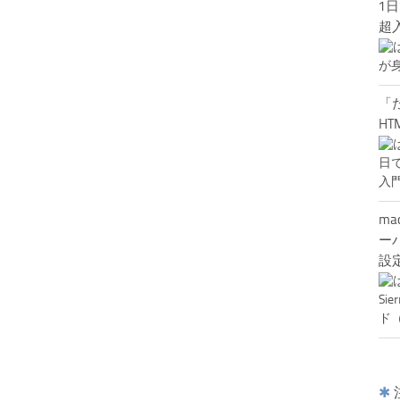
1日
超
「
HT
ma
ー
設