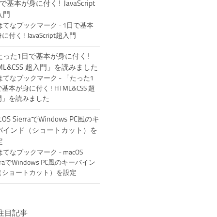
で基本が身に付く! JavaScript
入門
たった1日で基本が身に付く!
ML&CSS 超入門」を読みました
cOS SierraでWindows PC風のキ
バインド（ショートカット）を
定
注目記事